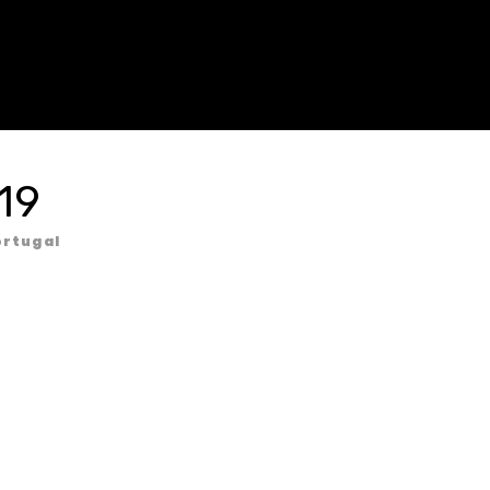
19
rtugal