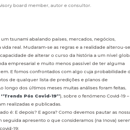
dvisory board member, autor e consultor.
um tsunami abalando países, mercados, negócios,
 vida real. Mudaram-se as regras e a realidade alterou-s
apacidade de alterar o curso da história a um nível glob
nda empresarial e muito menos passível de ter alguma
cem. E fomos confrontados com algo cuja probabilidade 
tos de qualquer lista de predições e planos de
o longo dos últimos meses muitas análises foram feitas,
 ‘’Trends Pós Covid-19’’
), sobre o fenómeno Covid-19 –
am realizadas e publicadas.
ado é: E depois? E agora? Como devemos pautar as noss
m seguida apresento o que consideramos (na Inova) ser
covid-19: