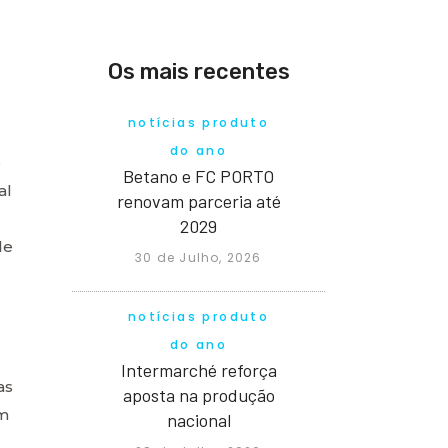
Os mais recentes
notícias produto
do ano
e
Betano e FC PORTO
al
renovam parceria até
2029
de
30 de Julho, 2026
notícias produto
do ano
Intermarché reforça
as
aposta na produção
em
nacional