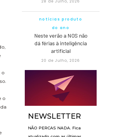
28 de Julho, 2026
notícias produto
do ano
Neste verão a NOS não
dá férias à inteligência
do,
artificial
e
20 de Julho, 2026
 o
so.
e o
ida
NEWSLETTER
NÃO PERCAS NADA. Fica
e
atualizado com as últimas