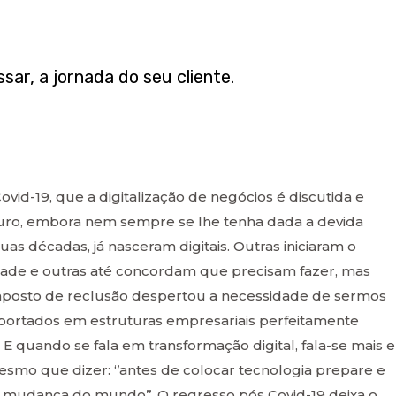
ssar, a jornada do seu cliente.
id-19, que a digitalização de negócios é discutida e
turo, embora nem sempre se lhe tenha dada a devida
as décadas, já nasceram digitais. Outras iniciaram o
ade e outras até concordam que precisam fazer, mas
mposto de reclusão despertou a necessidade de sermos
suportados em estruturas empresariais perfeitamente
 E quando se fala em transformação digital, fala-se mais 
esmo que dizer: ‘’antes de colocar tecnologia prepare e
 mudança do mundo’’. O regresso pós Covid-19 deixa o