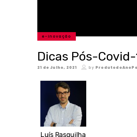
e-inovação
Dicas Pós-Covid-
21 de Julho, 2021
by
ProdutodoAnoPo
Luís Rasquilha