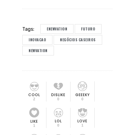
ENEWVATION
FUTURO
Tags:
INOVACAO
NEGÓCIOS CASEIROS
NEWVATION
COOL
DISLIKE
GEEEKY
2
0
0
LOL
LOVE
LIKE
0
1
1