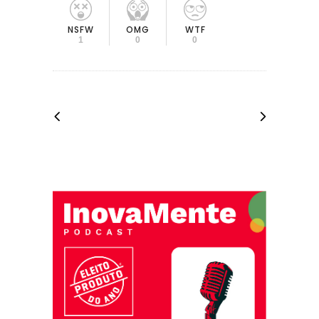
OMG
NSFW
WTF
0
1
0