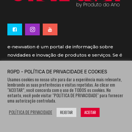
e-newvation é um portal de informação sobre
novidades e inovação de produtos e serviços. Se é
novo, se é inovador é e-newvation.
RGPD - POLÍTICA DE PRIVACIDADE E COOKIES
Usamos cookies no nosso site para dar a experiência mais relevante,
e-newvation tem o patrocínio do “
Produto do
lembrando as suas preferências e visitas repetidas. Ao clicar em
Ano
”, o prémio de inovação atribuído por
“ACEITAR”, você concorda com o uso de TODOS os cookies. No
entanto, você pode visitar "POLÍTICA DE PRIVACIDADE" para fornecer
consumidores.
uma autorização controlada.
POLÍTICA DE PRIVACIDADE
REJEITAR
ACEITAR