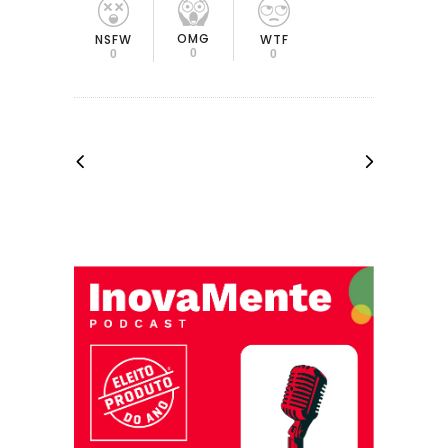
OMG
NSFW
WTF
0
0
0