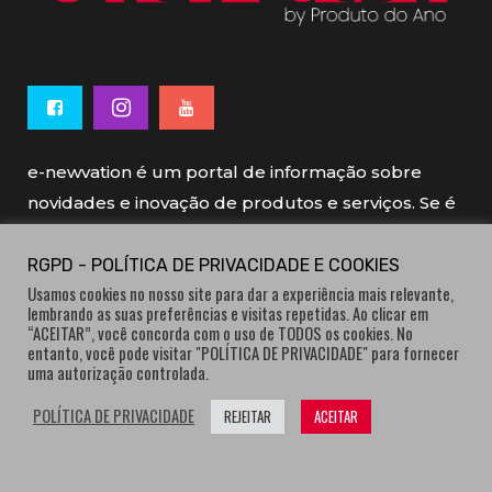
e-newvation é um portal de informação sobre
novidades e inovação de produtos e serviços. Se é
novo, se é inovador é e-newvation.
RGPD - POLÍTICA DE PRIVACIDADE E COOKIES
Usamos cookies no nosso site para dar a experiência mais relevante,
e-newvation tem o patrocínio do “
Produto do
lembrando as suas preferências e visitas repetidas. Ao clicar em
Ano
”, o prémio de inovação atribuído por
“ACEITAR”, você concorda com o uso de TODOS os cookies. No
entanto, você pode visitar "POLÍTICA DE PRIVACIDADE" para fornecer
consumidores.
uma autorização controlada.
POLÍTICA DE PRIVACIDADE
REJEITAR
ACEITAR