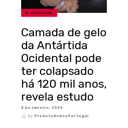
e-inovação
Camada de gelo
da Antártida
Ocidental pode
ter colapsado
há 120 mil anos,
revela estudo
5 de Janeiro, 2024
by
ProdutodoAnoPortugal