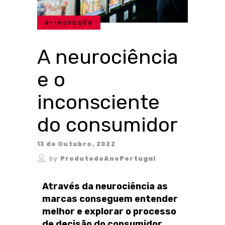
e-inovação
A neurociência
e o
inconsciente
do consumidor
13 de Outubro, 2022
by
ProdutodoAnoPortugal
Através da neurociência as
marcas conseguem entender
melhor e explorar o processo
de decisão do consumidor