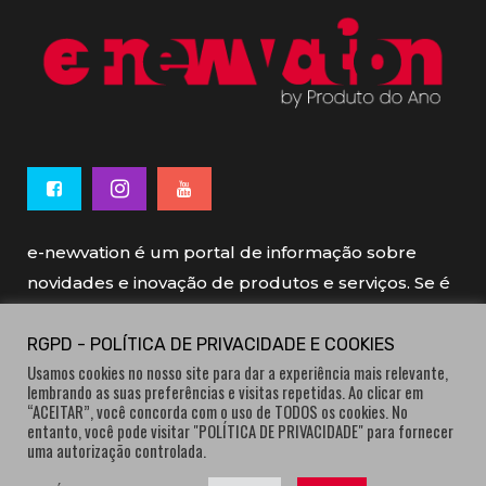
e-newvation é um portal de informação sobre
novidades e inovação de produtos e serviços. Se é
novo, se é inovador é e-newvation.
RGPD - POLÍTICA DE PRIVACIDADE E COOKIES
Usamos cookies no nosso site para dar a experiência mais relevante,
e-newvation tem o patrocínio do “
Produto do
lembrando as suas preferências e visitas repetidas. Ao clicar em
Ano
”, o prémio de inovação atribuído por
“ACEITAR”, você concorda com o uso de TODOS os cookies. No
entanto, você pode visitar "POLÍTICA DE PRIVACIDADE" para fornecer
consumidores.
uma autorização controlada.