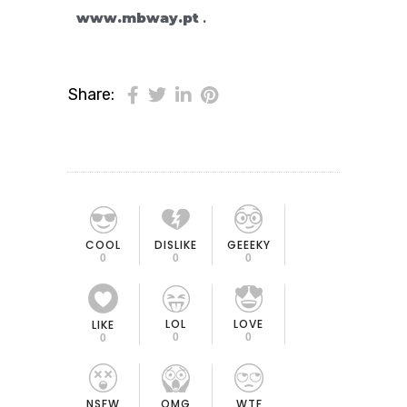
www.mbway.pt
.
Share:
COOL
DISLIKE
GEEEKY
0
0
0
LOL
LOVE
LIKE
0
0
0
OMG
NSFW
WTF