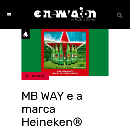
e-home
MB WAY e a
marca
Heineken®