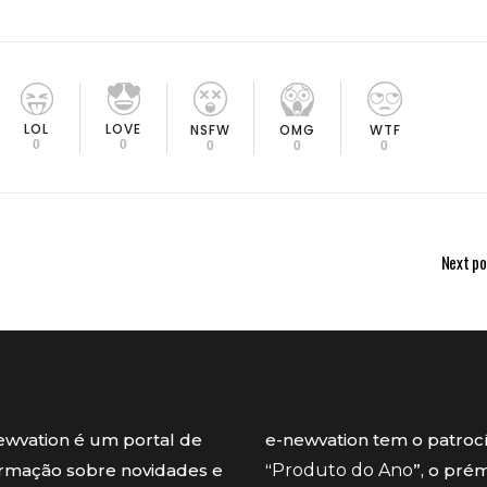
LOL
LOVE
OMG
NSFW
WTF
0
0
0
0
0
Next po
ewvation é um portal de
e-newvation tem o patroc
ormação sobre novidades e
“
Produto do Ano
”, o pré