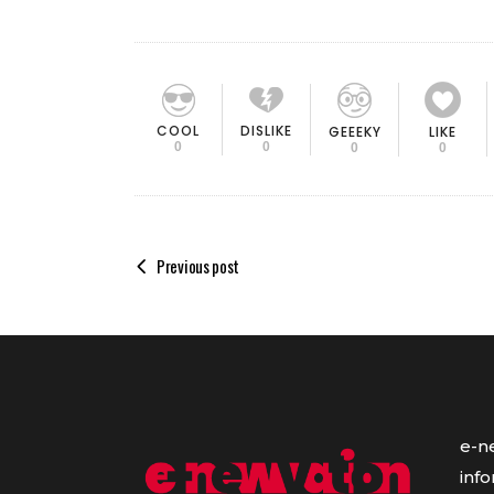
COOL
DISLIKE
GEEEKY
LIKE
0
0
0
0
Previous post
e-n
inf