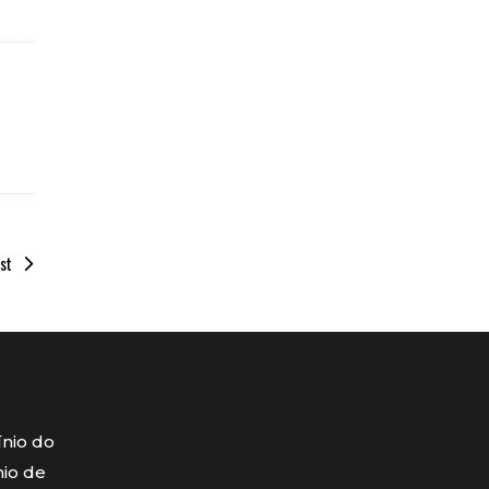
st
ínio do
mio de