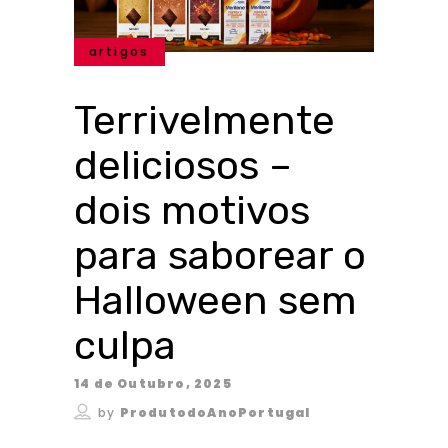
artigos
Terrivelmente
deliciosos –
dois motivos
para saborear o
Halloween sem
culpa
14 de Outubro, 2025
by
ProdutodoAnoPortugal