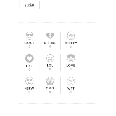
VERÃO
COOL
DISLIKE
GEEEKY
0
0
0
LOL
LOVE
LIKE
0
0
0
OMG
NSFW
WTF
0
0
0