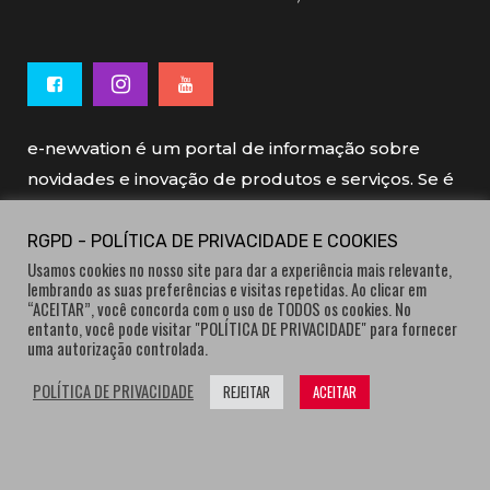
e-newvation é um portal de informação sobre
novidades e inovação de produtos e serviços. Se é
novo, se é inovador é e-newvation.
RGPD - POLÍTICA DE PRIVACIDADE E COOKIES
Usamos cookies no nosso site para dar a experiência mais relevante,
e-newvation tem o patrocínio do “
Produto do
lembrando as suas preferências e visitas repetidas. Ao clicar em
Ano
”, o prémio de inovação atribuído por
“ACEITAR”, você concorda com o uso de TODOS os cookies. No
entanto, você pode visitar "POLÍTICA DE PRIVACIDADE" para fornecer
consumidores.
uma autorização controlada.
POLÍTICA DE PRIVACIDADE
REJEITAR
ACEITAR
® e-newvation.pt | Todos os direitos reservados