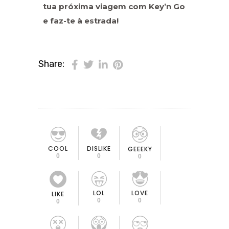
tua próxima viagem com Key’n Go
e faz-te à estrada!
Share:
COOL
DISLIKE
GEEEKY
0
0
0
LOL
LOVE
LIKE
0
0
0