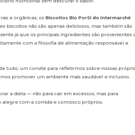
íbrio nutricional sem descurar o sabor.
rais e orgânicas, os
Biscoitos Bio PorSi
do Intermarché
tes biscoitos não são apenas deliciosos, mas também são
ente já que os principais ingredientes são provenientes 
eitamente com a filosofia de alimentação responsável e
de tudo, um convite para refletirmos sobre nossas própri
emos promover um ambiente mais saudável e inclusivo.
brar a dieta — não para cair em excessos, mas para
e alegre com a comida e connosco próprios.