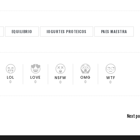
EQUILIBRIO
IOGURTES PROTEICOS
PAES MAESTRA
LOL
LOVE
OMG
NSFW
WTF
0
0
0
0
0
Next po