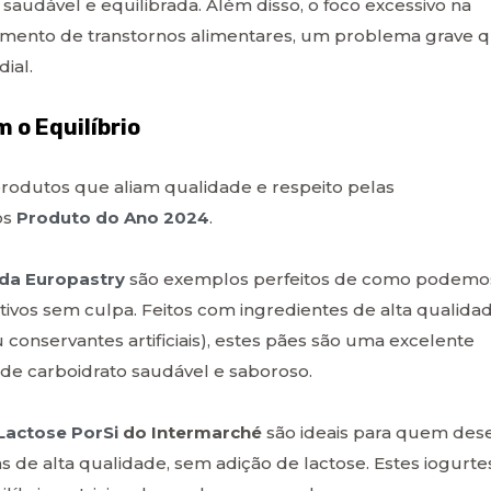
audável e equilibrada. Além disso, o foco excessivo na
imento de transtornos alimentares, um problema grave 
ial.
o Equilíbrio
produtos que aliam qualidade e respeito pelas
os
Produto do Ano 2024
.
 da Europastry
são exemplos perfeitos de como podemo
itivos sem culpa. Feitos com ingredientes de alta qualidad
 conservantes artificiais), estes pães são uma excelente
e carboidrato saudável e saboroso.
Lactose PorSi
do Intermarché
são ideais para quem dese
de alta qualidade, sem adição de lactose. Estes iogurte