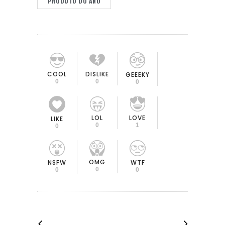
PRODUTO DO ANO
COOL
DISLIKE
GEEEKY
0
0
0
LOL
LOVE
LIKE
0
1
0
OMG
NSFW
WTF
0
0
0