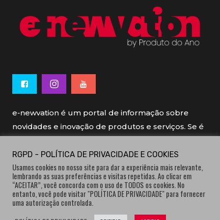
e-newvation é um portal de informação sobre
novidades e inovação de produtos e serviços. Se é
novo, se é inovador é e-newvation.
RGPD - POLÍTICA DE PRIVACIDADE E COOKIES
Usamos cookies no nosso site para dar a experiência mais relevante,
e-newvation tem o patrocínio do “
Produto do
lembrando as suas preferências e visitas repetidas. Ao clicar em
Ano
”, o prémio de inovação atribuído por
“ACEITAR”, você concorda com o uso de TODOS os cookies. No
entanto, você pode visitar "POLÍTICA DE PRIVACIDADE" para fornecer
consumidores.
uma autorização controlada.