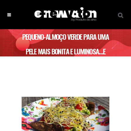
PEQUENO-ALMOÇO VERDE PARA UMA
PELE MAIS BONITA E LUMINOSA…E
SEM ACNE!