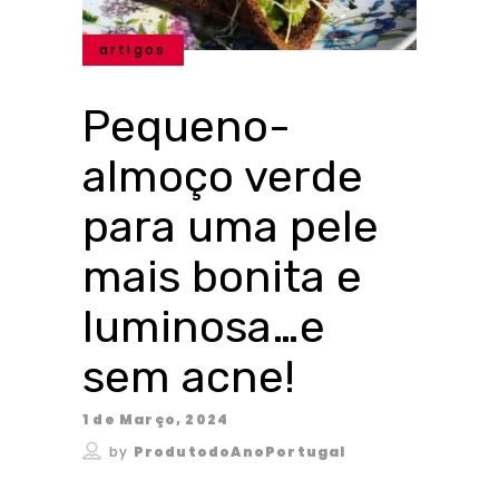
artigos
Pequeno-
almoço verde
para uma pele
mais bonita e
luminosa…e
sem acne!
1 de Março, 2024
by
ProdutodoAnoPortugal