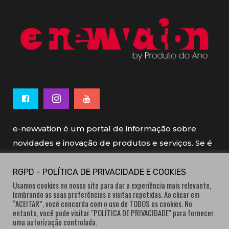
e-newvation é um portal de informação sobre
novidades e inovação de produtos e serviços. Se é
novo, se é inovador é e-newvation.
RGPD - POLÍTICA DE PRIVACIDADE E COOKIES
Usamos cookies no nosso site para dar a experiência mais relevante,
e-newvation tem o patrocínio do “
Produto do
lembrando as suas preferências e visitas repetidas. Ao clicar em
Ano
”, o prémio de inovação atribuído por
“ACEITAR”, você concorda com o uso de TODOS os cookies. No
entanto, você pode visitar "POLÍTICA DE PRIVACIDADE" para fornecer
consumidores.
uma autorização controlada.