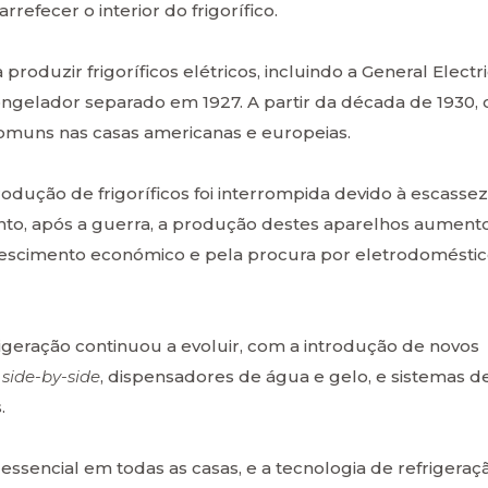
rrefecer o interior do frigorífico.
uzir frigoríficos elétricos, incluindo a General Electri
ongelador separado em 1927. A partir da década de 1930, 
comuns nas casas americanas e europeias.
dução de frigoríficos foi interrompida devido à escassez
nto, após a guerra, a produção destes aparelhos aument
crescimento económico e pela procura por eletrodomésti
rigeração continuou a evoluir, com a introdução de novos
,
side-by-side
, dispensadores de água e gelo, e sistemas d
.
 essencial em todas as casas, e a tecnologia de refrigeraç