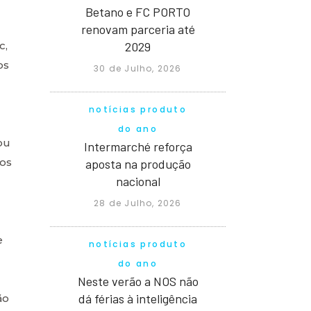
Betano e FC PORTO
renovam parceria até
2029
c,
os
30 de Julho, 2026
notícias produto
do ano
ou
Intermarché reforça
cos
aposta na produção
nacional
28 de Julho, 2026
e
notícias produto
do ano
Neste verão a NOS não
dá férias à inteligência
ão