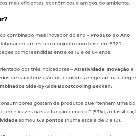
íficos mais eficientes, económicos e amigos do ambiente.
or?
ífico combinado mais inovador do ano –
Produto do Ano
a elaboraram um estudo conjunto com base em 5320
ades compreendidas entre os 18 e os 64 anos.
ientado por três indicadores –
Atratividade
,
Inovação
e
érios de caracterização, os inquiridos elegeram na categor
ombinados Side-by-Side Boostcooling Becken
.
 consumidores gostam de produtos que “tenham uma bo
jam eficazes na sua função principal” (53%), a classificaç
ividade
somou
6.9 pontos
(numa escala de 0 a 10).