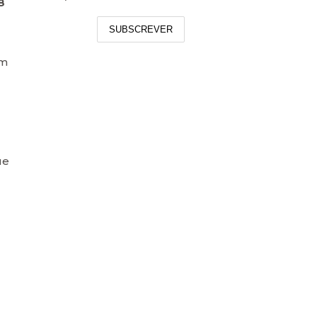
8
SUBSCREVER
em
ue