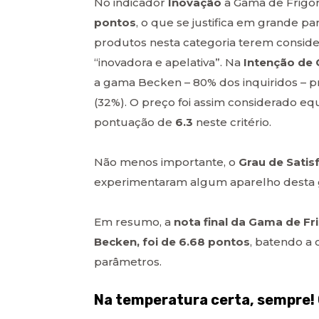
No indicador
Inovação
a Gama de Frigor
pontos
, o que se justifica em grande
produtos nesta categoria terem consid
“inovadora e apelativa”. Na
Intenção de
a gama Becken – 80% dos inquiridos – pr
(32%). O preço foi assim considerado eq
pontuação de
6.3
neste critério.
Não menos importante, o
Grau de Satis
experimentaram algum aparelho desta g
Em resumo, a
nota final da Gama de Fr
Becken, foi de 6.68 pontos
, batendo a
parâmetros.
Na temperatura certa, sempre!