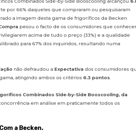
íficos Combinados Side-by-Side Booscooling alcançou
6.
 parte por 66% daqueles que compraram ou pesquisaram
erado a imagem desta gama de frigoríficos da Becken
 Compra
pesou o facto de os consumidores que conhec
ivilegiarem acima de tudo o preço (33%) e a qualidade
uilibrado para 67% dos inquiridos, resultando numa
fação
não defraudou a
Expectativa
dos consumidores q
ama, atingindo ambos os critérios
6.3 pontos
.
igoríficos Combinados Side-by-Side Booscooling, da
 concorrência em análise em praticamente todos os
 Com a Becken.