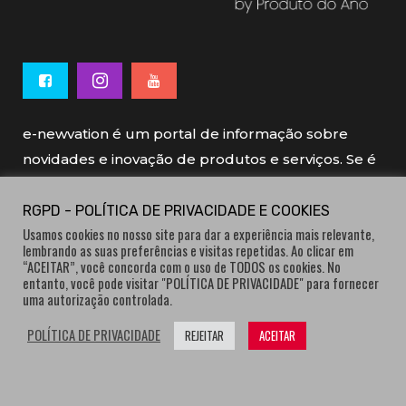
e-newvation é um portal de informação sobre
novidades e inovação de produtos e serviços. Se é
novo, se é inovador é e-newvation.
RGPD - POLÍTICA DE PRIVACIDADE E COOKIES
Usamos cookies no nosso site para dar a experiência mais relevante,
e-newvation tem o patrocínio do “
Produto do
lembrando as suas preferências e visitas repetidas. Ao clicar em
Ano
”, o prémio de inovação atribuído por
“ACEITAR”, você concorda com o uso de TODOS os cookies. No
entanto, você pode visitar "POLÍTICA DE PRIVACIDADE" para fornecer
consumidores.
uma autorização controlada.
POLÍTICA DE PRIVACIDADE
REJEITAR
ACEITAR