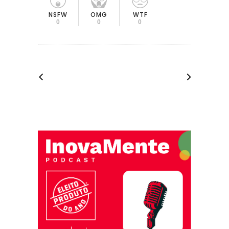
OMG
NSFW
WTF
0
0
0