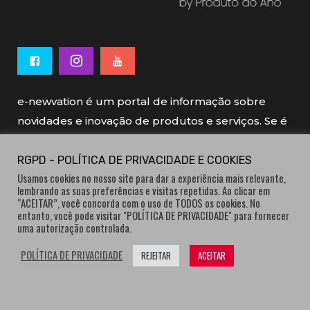
e-newvation é um portal de informação sobre
novidades e inovação de produtos e serviços. Se é
novo, se é inovador é e-newvation.
RGPD - POLÍTICA DE PRIVACIDADE E COOKIES
Usamos cookies no nosso site para dar a experiência mais relevante,
e-newvation tem o patrocínio do “
Produto do
lembrando as suas preferências e visitas repetidas. Ao clicar em
Ano
”, o prémio de inovação atribuído por
“ACEITAR”, você concorda com o uso de TODOS os cookies. No
entanto, você pode visitar "POLÍTICA DE PRIVACIDADE" para fornecer
consumidores.
uma autorização controlada.
POLÍTICA DE PRIVACIDADE
REJEITAR
ACEITAR
® e-newvation.pt | Todos os direitos reservados