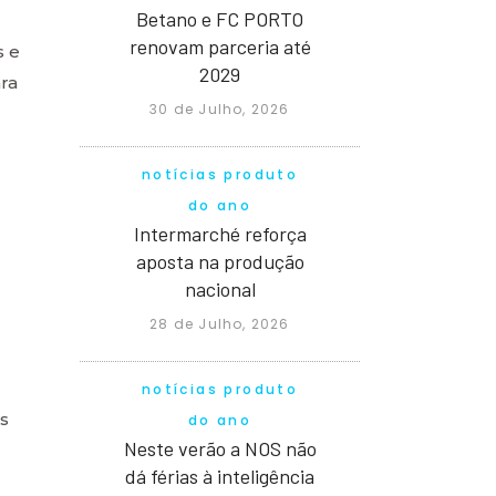
Betano e FC PORTO
renovam parceria até
s e
2029
ara
30 de Julho, 2026
notícias produto
do ano
Intermarché reforça
aposta na produção
nacional
28 de Julho, 2026
notícias produto
os
do ano
Neste verão a NOS não
dá férias à inteligência