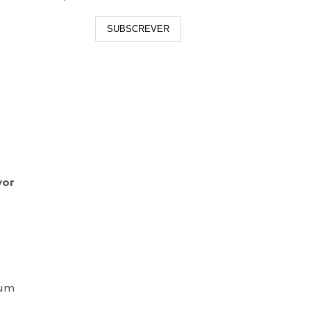
SUBSCREVER
vor
 um