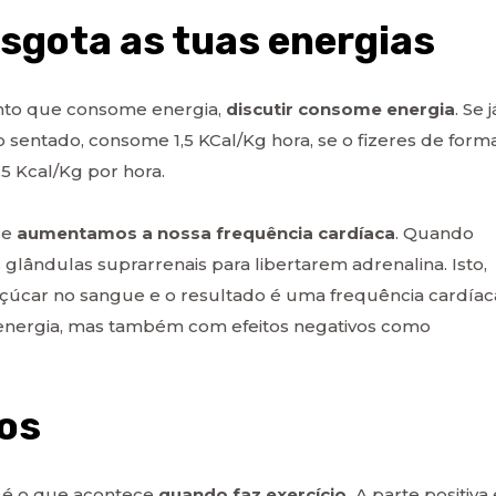
sgota as tuas energias
nto que consome energia,
discutir consome energia
. Se j
entado, consome 1,5 KCal/Kg hora, se o fizeres de form
5 Kcal/Kg por hora.
ue
aumentamos a nossa frequência cardíaca
. Quando
s glândulas suprarrenais para libertarem adrenalina. Isto,
çúcar no sangue e o resultado é uma frequência cardíac
nergia, mas também com efeitos negativos como
dos
 é o que acontece
quando faz exercício.
A parte positiva 