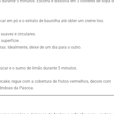
 durante 5 minutos. Escorra e dissolva em 3 colheres de sopa d
car em pó e o extrato de baunilha até obter um creme liso.
uaves e circulares.
 superfície.
oras. Idealmente, deixe de um dia para o outro.
úcar e o sumo de limão durante 5 minutos.
cake, regue com a cobertura de frutos vermelhos, decore com
mêndoas da Páscoa.