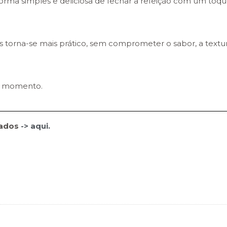
rma simples e deliciosa de fechar a refeição com um toq
s torna-se mais prático, sem comprometer o sabor, a textu
do momento.
iados
-> aqui.