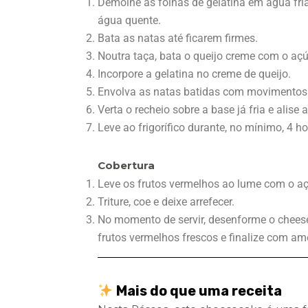
Demolhe as folhas de gelatina em água fria
água quente.
Bata as natas até ficarem firmes.
Noutra taça, bata o queijo creme com o açú
Incorpore a gelatina no creme de queijo.
Envolva as natas batidas com movimentos s
Verta o recheio sobre a base já fria e alise a
Leve ao frigorífico durante, no mínimo, 4 h
Cobertura
Leve os frutos vermelhos ao lume com o aç
Triture, coe e deixe arrefecer.
No momento de servir, desenforme o cheese
frutos vermelhos frescos e finalize com a
Mais do que uma receita