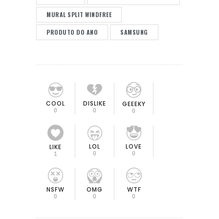
MURAL SPLIT WINDFREE
PRODUTO DO ANO
SAMSUNG
COOL
DISLIKE
GEEEKY
0
0
0
LOL
LOVE
LIKE
0
0
1
OMG
NSFW
WTF
0
0
0