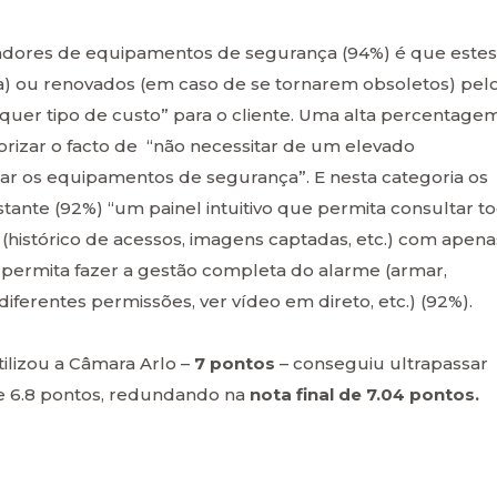
lizadores de equipamentos de segurança (94%) é que estes
a) ou renovados (em caso de se tornarem obsoletos) pel
uer tipo de custo” para o cliente. Uma alta percentage
orizar o facto de “não necessitar de um elevado
alar os equipamentos de segurança”. E nesta categoria os
ante (92%) “um painel intuitivo que permita consultar t
 (histórico de acessos, imagens captadas, etc.) com apena
permita fazer a gestão completa do alarme (armar,
diferentes permissões, ver vídeo em direto, etc.) (92%).
ilizou a Câmara Arlo –
7 pontos
– conseguiu ultrapassar
 de 6.8 pontos, redundando na
nota final de 7.04 pontos.