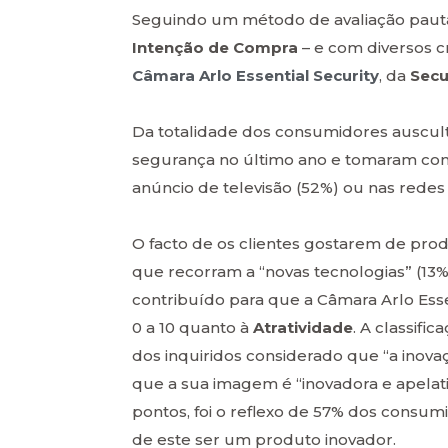
Seguindo um método de avaliação pauta
Intenção de Compra
– e com diversos cr
Câmara Arlo Essential Security
, da
Secu
Da totalidade dos consumidores auscu
segurança no último ano e tomaram con
anúncio de televisão (52%) ou nas redes s
O facto de os clientes gostarem de prod
que recorram a “novas tecnologias” (13
contribuído para que a Câmara Arlo Ess
0 a 10 quanto à
Atratividade
. A classifi
dos inquiridos considerado que “a inova
que a sua imagem é “inovadora e apelati
pontos, foi o reflexo de 57% dos consu
de este ser um produto inovador.