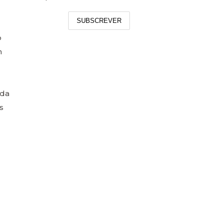
SUBSCREVER
o
m
oda
s