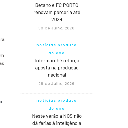
Betano e FC PORTO
renovam parceria até
2029
30 de Julho, 2026
ra
notícias produto
do ano
ém
Intermarché reforça
as
aposta na produção
nacional
28 de Julho, 2026
notícias produto
o
do ano
Neste verão a NOS não
dá férias à inteligência