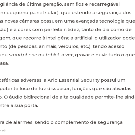
igilância de última geração, sem fios e recarregável
um pequeno painel solar), que estende a segurança dos
stas novas câmaras possuem uma avançada tecnologia qu
ão) e a cores com perfeita nitidez, tanto de dia como de
gem, que recorre à inteligência artificial, o utilizador pode
o (de pessoas, animais, veículos, etc.), tendo acesso
 seu
smartphone
ou
tablet
, a ver, gravar e ouvir tudo o que
asa.
sféricas adversas, a Arlo Essential Security possui um
otente foco de luz dissuasor, funções que são ativadas
O áudio bidirecional de alta qualidade permite-lhe aind
tre à sua porta.
tora de alarmes, sendo o complemento de segurança
ct.