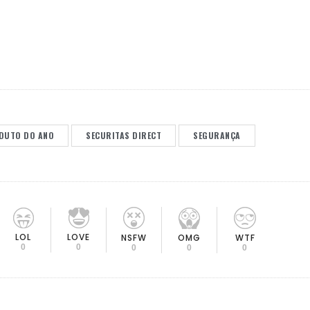
DUTO DO ANO
SECURITAS DIRECT
SEGURANÇA
LOL
LOVE
OMG
NSFW
WTF
0
0
0
0
0