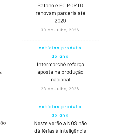
Betano e FC PORTO
renovam parceria até
2029
30 de Julho, 2026
notícias produto
do ano
Intermarché reforça
aposta na produção
os
nacional
28 de Julho, 2026
notícias produto
do ano
Neste verão a NOS não
ção
dá férias à inteligência