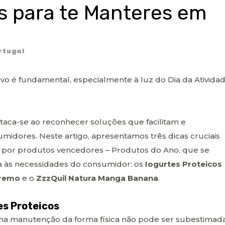
is para te Manteres em
rtugal
tivo é fundamental, especialmente à luz do Dia da Ativida
aca-se ao reconhecer soluções que facilitam e
midores. Neste artigo, apresentamos três dicas cruciais
és por produtos vencedores – Produtos do Ano, que se
a às necessidades do consumidor: os
Iogurtes Proteicos
premo
e o
ZzzQuil Natura Manga Banana
.
es Proteicos
 na manutenção da forma física não pode ser subestimada