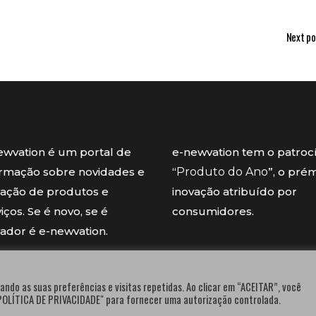
Next po
ewvation é um portal de
e-newvation tem o patroc
ormação sobre novidades e
“
Produto do Ano
”, o pré
vação de produtos e
inovação atribuído por
iços. Se é novo, se é
consumidores.
vador é e-newvation.
ando as suas preferências e visitas repetidas. Ao clicar em “ACEITAR”, você
"POLÍTICA DE PRIVACIDADE" para fornecer uma autorização controlada.