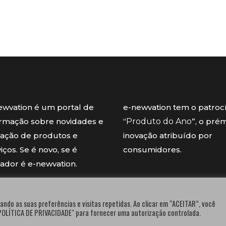
ewvation é um portal de
e-newvation tem o patroc
ormação sobre novidades e
“
Produto do Ano
”, o pré
vação de produtos e
inovação atribuído por
iços. Se é novo, se é
consumidores.
vador é e-newvation.
ando as suas preferências e visitas repetidas. Ao clicar em “ACEITAR”, você
"POLÍTICA DE PRIVACIDADE" para fornecer uma autorização controlada.