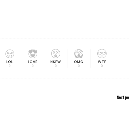
LOL
LOVE
OMG
NSFW
WTF
0
0
0
0
0
Next po