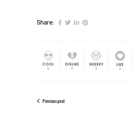
Share:
COOL
DISLIKE
GEEEKY
LIKE
0
0
0
0
Previous post