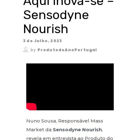
Aqui Inova-se –
Sensodyne
Nourish
3 de Julho, 2023
by
ProdutodoAnoPortugal
Nuno Sousa, Responsável Mass
Market da
Sensodyne Nourish
,
revela em entrevista ao Produto do