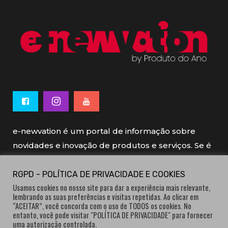
e-newvation é um portal de informação sobre
novidades e inovação de produtos e serviços. Se é
novo, se é inovador é e-newvation.
RGPD - POLÍTICA DE PRIVACIDADE E COOKIES
Usamos cookies no nosso site para dar a experiência mais relevante,
e-newvation tem o patrocínio do “
Produto do
lembrando as suas preferências e visitas repetidas. Ao clicar em
Ano
”, o prémio de inovação atribuído por
“ACEITAR”, você concorda com o uso de TODOS os cookies. No
entanto, você pode visitar "POLÍTICA DE PRIVACIDADE" para fornecer
consumidores.
uma autorização controlada.