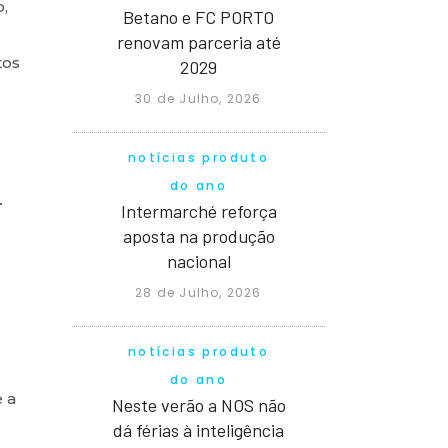
o,
Betano e FC PORTO
renovam parceria até
tos
2029
30 de Julho, 2026
notícias produto
do ano
-
Intermarché reforça
aposta na produção
nacional
28 de Julho, 2026
notícias produto
do ano
 a
Neste verão a NOS não
dá férias à inteligência