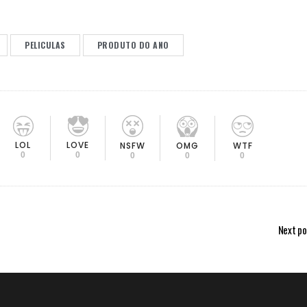
PELICULAS
PRODUTO DO ANO
LOL
LOVE
OMG
NSFW
WTF
0
0
0
0
0
Next po