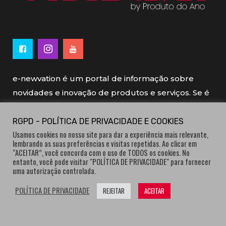
e-newvation é um portal de informação sobre
novidades e inovação de produtos e serviços. Se é
novo, se é inovador é e-newvation.
RGPD - POLÍTICA DE PRIVACIDADE E COOKIES
Usamos cookies no nosso site para dar a experiência mais relevante,
e-newvation tem o patrocínio do “
Produto do
lembrando as suas preferências e visitas repetidas. Ao clicar em
Ano
”, o prémio de inovação atribuído por
“ACEITAR”, você concorda com o uso de TODOS os cookies. No
entanto, você pode visitar "POLÍTICA DE PRIVACIDADE" para fornecer
consumidores.
uma autorização controlada.
POLÍTICA DE PRIVACIDADE
REJEITAR
ACEITAR