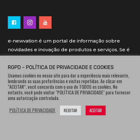
e-newvation é um portal de informação sobre
novidades e inovação de produtos e serviços. Se é
novo, se é inovador é e-newvation.
RGPD - POLÍTICA DE PRIVACIDADE E COOKIES
Usamos cookies no nosso site para dar a experiência mais relevante,
e-newvation tem o patrocínio do “
Produto do
lembrando as suas preferências e visitas repetidas. Ao clicar em
Ano
”, o prémio de inovação atribuído por
“ACEITAR”, você concorda com o uso de TODOS os cookies. No
entanto, você pode visitar "POLÍTICA DE PRIVACIDADE" para fornecer
consumidores.
uma autorização controlada.
POLÍTICA DE PRIVACIDADE
REJEITAR
ACEITAR
® e-newvation.pt | Todos os direitos reservados