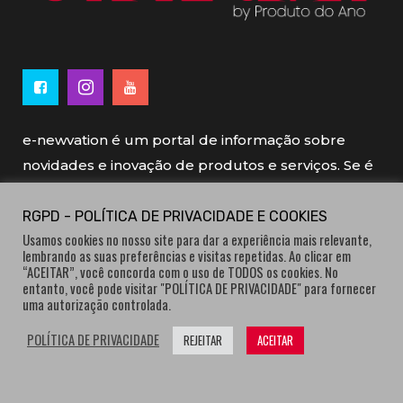
e-newvation é um portal de informação sobre
novidades e inovação de produtos e serviços. Se é
novo, se é inovador é e-newvation.
RGPD - POLÍTICA DE PRIVACIDADE E COOKIES
Usamos cookies no nosso site para dar a experiência mais relevante,
e-newvation tem o patrocínio do “
Produto do
lembrando as suas preferências e visitas repetidas. Ao clicar em
Ano
”, o prémio de inovação atribuído por
“ACEITAR”, você concorda com o uso de TODOS os cookies. No
entanto, você pode visitar "POLÍTICA DE PRIVACIDADE" para fornecer
consumidores.
uma autorização controlada.
POLÍTICA DE PRIVACIDADE
REJEITAR
ACEITAR