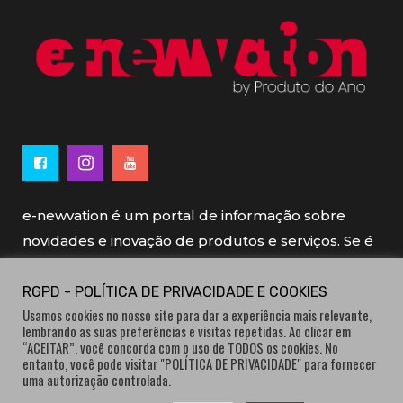
e-newvation é um portal de informação sobre
novidades e inovação de produtos e serviços. Se é
novo, se é inovador é e-newvation.
RGPD - POLÍTICA DE PRIVACIDADE E COOKIES
Usamos cookies no nosso site para dar a experiência mais relevante,
e-newvation tem o patrocínio do “
Produto do
lembrando as suas preferências e visitas repetidas. Ao clicar em
Ano
”, o prémio de inovação atribuído por
“ACEITAR”, você concorda com o uso de TODOS os cookies. No
entanto, você pode visitar "POLÍTICA DE PRIVACIDADE" para fornecer
consumidores.
uma autorização controlada.