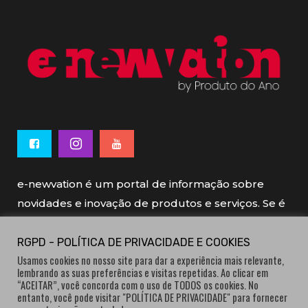
e-newvation é um portal de informação sobre
novidades e inovação de produtos e serviços. Se é
novo, se é inovador é e-newvation.
RGPD - POLÍTICA DE PRIVACIDADE E COOKIES
Usamos cookies no nosso site para dar a experiência mais relevante,
e-newvation tem o patrocínio do “
Produto do
lembrando as suas preferências e visitas repetidas. Ao clicar em
Ano
”, o prémio de inovação atribuído por
“ACEITAR”, você concorda com o uso de TODOS os cookies. No
entanto, você pode visitar "POLÍTICA DE PRIVACIDADE" para fornecer
consumidores.