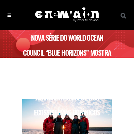
NOVA SÉRIE DO WORLD OCEAN
COUNCIL “BLUE HORIZONS” MOSTRA
O COMPROMISSO DA PURINA EM
PROMOVER A REGENERAÇÃO
AVANÇADA DO SOLO E DOS
ECOSSISTEMAS OCEÂNICOS