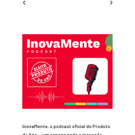
InovaMente, o podcast oficial do Produto
do Ano — um espaço onde a inovação