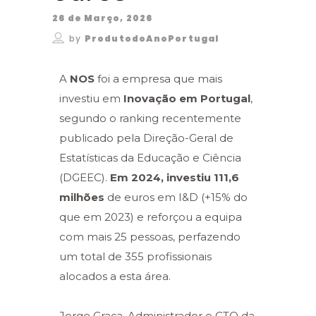
26 de Março, 2026
by
ProdutodoAnoPortugal
A
NOS
foi a empresa que mais
investiu em
Inovação em Portugal
,
segundo o ranking recentemente
publicado pela
Direção-Geral de
Estatísticas da Educação e Ciência
(DGEEC)
.
Em 2024, investiu 111,6
milhões
de euros em I&D (+15% do
que em 2023) e reforçou a equipa
com mais 25 pessoas, perfazendo
um total de 355
profissionais
alocados a esta área
.
Jorge Graça, Administrador e CTO da