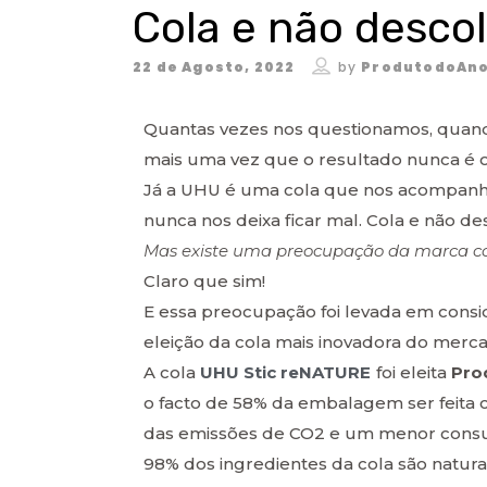
Cola e não descol
22 de Agosto, 2022
by
ProdutodoAno
Quantas vezes nos questionamos, qua
mais uma vez que o resultado nunca é o 
Já a UHU é uma cola que nos acompanha
nunca nos deixa ficar mal. Cola e não de
Mas existe uma preocupação da marca co
Claro que sim!
E essa preocupação foi levada em cons
eleição da cola mais inovadora do merc
A cola
UHU Stic reNATURE
foi eleita
Pro
o facto de 58% da embalagem ser feita
das emissões de CO2 e um menor consum
98% dos ingredientes da cola são natura