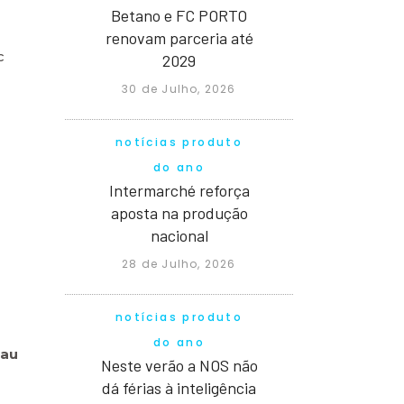
Betano e FC PORTO
renovam parceria até
c
2029
30 de Julho, 2026
notícias produto
do ano
Intermarché reforça
aposta na produção
nacional
28 de Julho, 2026
notícias produto
do ano
rau
Neste verão a NOS não
dá férias à inteligência