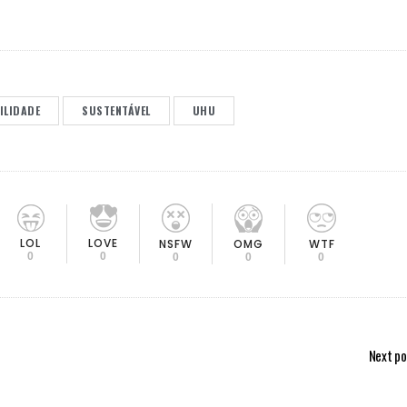
ILIDADE
SUSTENTÁVEL
UHU
LOL
LOVE
OMG
NSFW
WTF
0
0
0
0
0
Next po