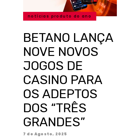
notícias produto do ano
BETANO LANÇA
NOVE NOVOS
JOGOS DE
CASINO PARA
OS ADEPTOS
DOS “TRÊS
GRANDES”
7 de Agosto, 2025