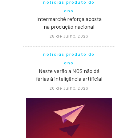
notícias produto do
ano
Intermarché reforça aposta
na produção nacional
28 de Julho, 2026
notícias produto do
ano
Neste verão a NOS não dá
férias à inteligência artificial
20 de Julho, 2026