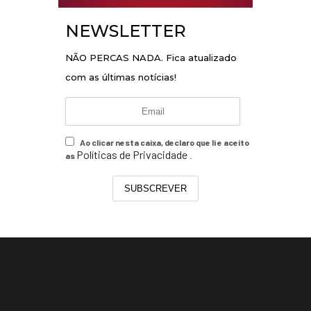
NEWSLETTER
NÃO PERCAS NADA. Fica atualizado
com as últimas notícias!
Ao clicar nesta caixa, declaro que li e aceito
Políticas de Privacidade
as
.
SUBSCREVER