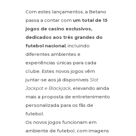
Com estes lançamentos, a Betano
passa a contar com
um total de 15
jogos de casino exclusivos,
dedicados aos três grandes do
futebol nacional
, incluindo
diferentes ambientes e
experiências únicas para cada
clube. Estes novos jogos vêm
juntar-se aos já disponíveis
Slot
Jackpot e Blackjack
, elevando ainda
mais a proposta de entretenimento
personalizada para os fãs de
futebol.
Os novos jogos funcionam em
ambiente de futebol, com imagens