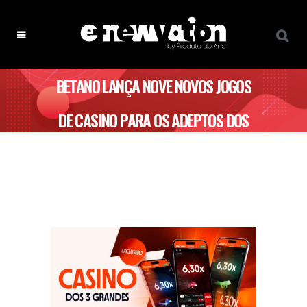
BETANO LANÇA NOVE NOVOS JOGOS
DE CASINO PARA OS ADEPTOS DOS
“TRÊS GRANDES”