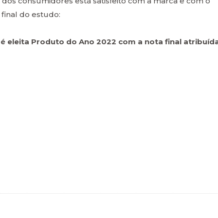
dos consumidores está satisfeito com a marca e com o
final do estudo:
é eleita Produto do Ano 2022 com a nota final atribuíd