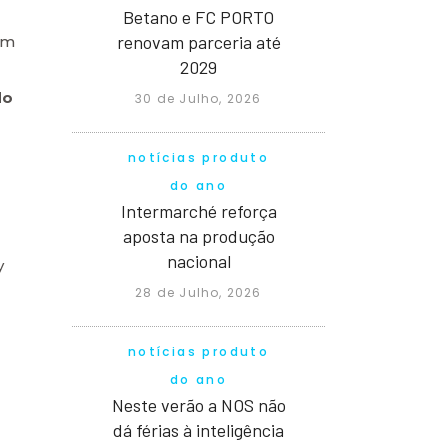
Betano e FC PORTO
renovam parceria até
om
2029
do
30 de Julho, 2026
notícias produto
do ano
Intermarché reforça
aposta na produção
nacional
y
28 de Julho, 2026
notícias produto
do ano
Neste verão a NOS não
dá férias à inteligência