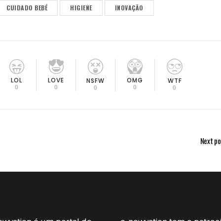
CUIDADO BEBÉ
HIGIENE
INOVAÇÃO
LOL
LOVE
OMG
NSFW
WTF
0
0
0
0
0
Next po