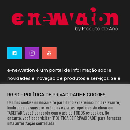
e-newvation é um portal de informação sobre
novidades e inovação de produtos e serviços. Se é
novo, se é inovador é e-newvation.
RGPD - POLÍTICA DE PRIVACIDADE E COOKIES
Usamos cookies no nosso site para dar a experiência mais relevante,
e-newvation tem o patrocínio do “
Produto do
lembrando as suas preferências e visitas repetidas. Ao clicar em
Ano
”, o prémio de inovação atribuído por
“ACEITAR”, você concorda com o uso de TODOS os cookies. No
entanto, você pode visitar "POLÍTICA DE PRIVACIDADE" para fornecer
consumidores.
uma autorização controlada.