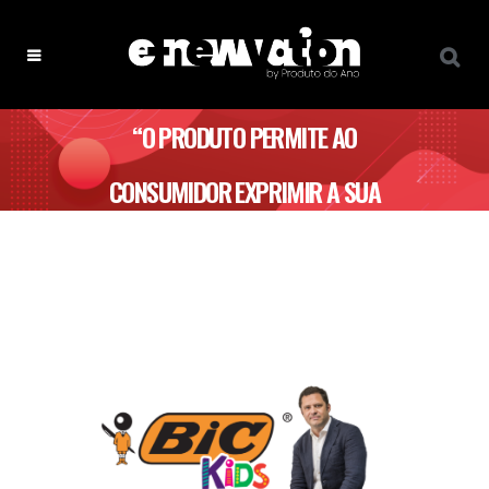
“O PRODUTO PERMITE AO
CONSUMIDOR EXPRIMIR A SUA
CRIATIVIDADE E DIVERTIR-SE
UTILIZANDO O SEU CORPO COMO
UMA TELA” – BIC