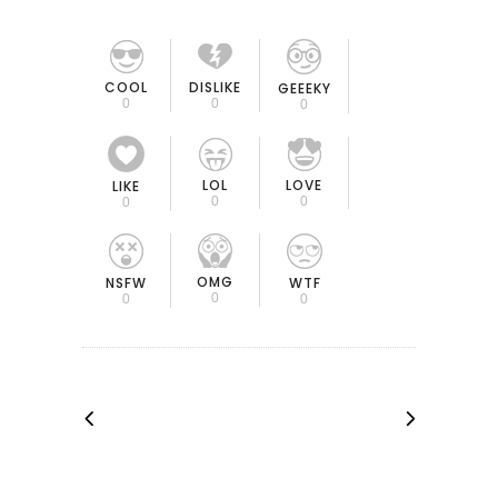
COOL
DISLIKE
GEEEKY
0
0
0
LOL
LOVE
LIKE
0
0
0
OMG
NSFW
WTF
0
0
0