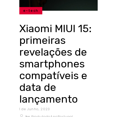
e-tech
Xiaomi MIUI 15:
primeiras
revelações de
smartphones
compatíveis e
data de
lançamento
1 de Junho, 2023
by
ProdutodoAnoPortugal