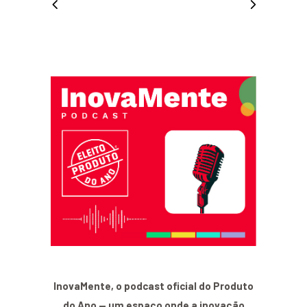
InovaMente, o podcast oficial do Produto
do Ano — um espaço onde a inovação