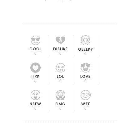
COOL
DISLIKE
GEEEKY
0
0
0
LOL
LOVE
LIKE
0
0
0
OMG
NSFW
WTF
0
0
0