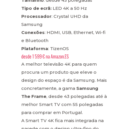
Tamanho
: desde 43 polegadas
Tipo de ecrã:
LED 4K a 50 Hz
Processador
: Crystal UHD da
Samsung
Conexões
: HDMI, USB, Ethernet, Wi-fi
e Bluetooth
Plataforma
: TizenOS
desde
1 599 €
na
Amazon.ES
A melhor televisão 4K para quem
procura um produto que eleve o
design do espaço é da Samsung. Mais
concretamente, a gama
Samsung
The Frame
, desde 43 polegadas até à
melhor Smart TV com 55 polegadas
para comprar em Portugal.
A Smart TV 4K fica mais integrada na
parede com o design ultra-fino do