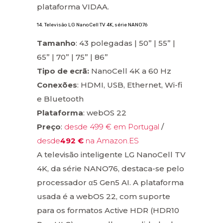
plataforma VIDAA.
14. Televisão LG NanoCell TV 4K, série NANO76
Tamanho
: 43 polegadas | 50” | 55” |
65” | 70” | 75” | 86”
Tipo de ecrã:
NanoCell 4K a 60 Hz
Conexões
: HDMI, USB, Ethernet, Wi-fi
e Bluetooth
Plataforma
: webOS 22
Preço
:
desde 499 € em Portugal
/
desde
492 €
na Amazon.ES
A televisão inteligente LG NanoCell TV
4K, da série NANO76, destaca-se pelo
processador α5 Gen5 AI. A plataforma
usada é a webOS 22, com suporte
para os formatos Active HDR (HDR10