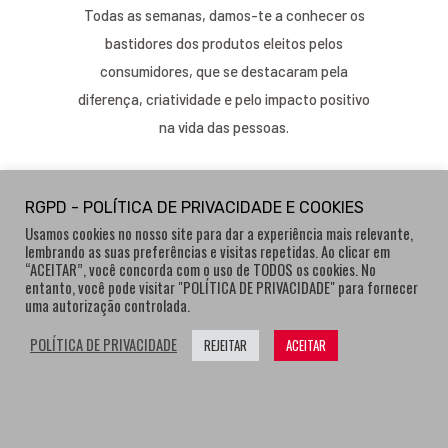
Todas as semanas, damos-te a conhecer os
bastidores dos produtos eleitos pelos
consumidores, que se destacaram pela
diferença, criatividade e pelo impacto positivo
na vida das pessoas.
RGPD - POLÍTICA DE PRIVACIDADE E COOKIES
Usamos cookies no nosso site para dar a experiência mais relevante,
lembrando as suas preferências e visitas repetidas. Ao clicar em
“ACEITAR”, você concorda com o uso de TODOS os cookies. No
entanto, você pode visitar "POLÍTICA DE PRIVACIDADE" para fornecer
uma autorização controlada.
POLÍTICA DE PRIVACIDADE
REJEITAR
ACEITAR
Os mais recentes