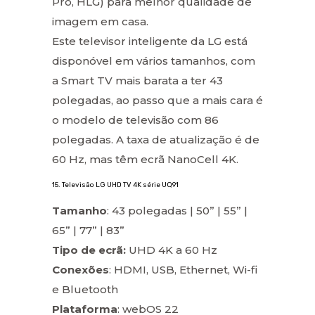
Pro, HLG) para melhor qualidade de
imagem em casa.
Este televisor inteligente da LG está
disponóvel em vários tamanhos, com
a Smart TV mais barata a ter 43
polegadas, ao passo que a mais cara é
o modelo de televisão com 86
polegadas. A taxa de atualização é de
60 Hz, mas têm ecrã NanoCell 4K.
15. Televisão LG UHD TV 4K série UQ91
Tamanho
: 43 polegadas | 50” | 55” |
65” | 77” | 83”
Tipo de ecrã:
UHD 4K a 60 Hz
Conexões
: HDMI, USB, Ethernet, Wi-fi
e Bluetooth
Plataforma
: webOS 22