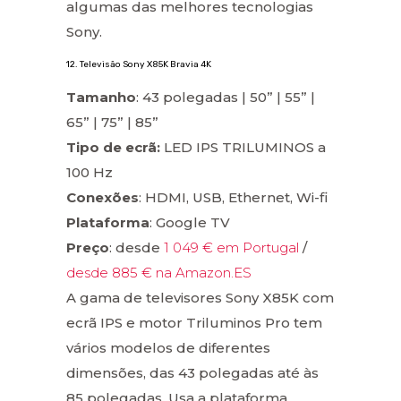
algumas das melhores tecnologias
Sony.
12. Televisão Sony X85K Bravia 4K
Tamanho
: 43 polegadas | 50” | 55” |
65” | 75” | 85”
Tipo de ecrã:
LED IPS TRILUMINOS a
100 Hz
Conexões
: HDMI, USB, Ethernet, Wi-fi
Plataforma
: Google TV
Preço
: desde
1 049 € em Portugal
/
desde 885 € na Amazon.ES
A gama de televisores Sony X85K com
ecrã IPS e motor Triluminos Pro tem
vários modelos de diferentes
dimensões, das 43 polegadas até às
85 polegadas. Usa a plataforma