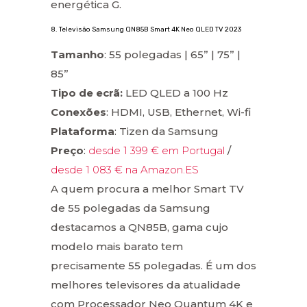
energética G.
8. Televisão Samsung QN85B Smart 4K Neo QLED TV 2023
Tamanho
: 55 polegadas | 65” | 75” |
85”
Tipo de ecrã:
LED QLED a 100 Hz
Conexões
: HDMI, USB, Ethernet, Wi-fi
Plataforma
: Tizen da Samsung
Preço
:
desde 1 399 € em Portugal
/
desde 1 083 € na Amazon.ES
A quem procura a melhor Smart TV
de 55 polegadas da Samsung
destacamos a QN85B, gama cujo
modelo mais barato tem
precisamente 55 polegadas. É um dos
melhores televisores da atualidade
com Processador Neo Quantum 4K e