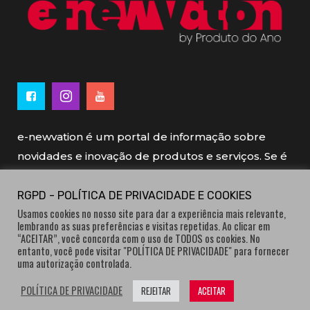
e-newvation é um portal de informação sobre
novidades e inovação de produtos e serviços. Se é
novo, se é inovador é e-newvation.
RGPD - POLÍTICA DE PRIVACIDADE E COOKIES
Usamos cookies no nosso site para dar a experiência mais relevante,
e-newvation tem o patrocínio do “
Produto do
lembrando as suas preferências e visitas repetidas. Ao clicar em
Ano
”, o prémio de inovação atribuído por
“ACEITAR”, você concorda com o uso de TODOS os cookies. No
entanto, você pode visitar "POLÍTICA DE PRIVACIDADE" para fornecer
consumidores.
uma autorização controlada.
POLÍTICA DE PRIVACIDADE
REJEITAR
ACEITAR