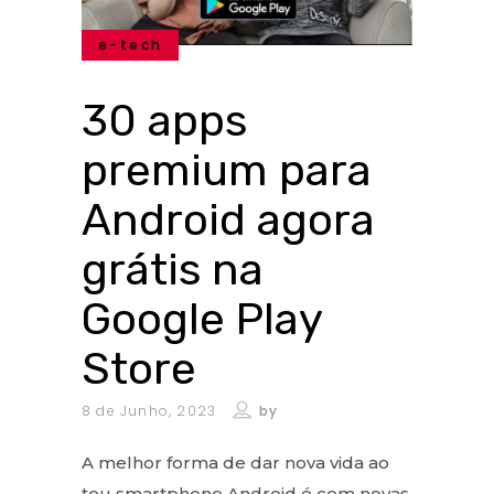
e-tech
30 apps
premium para
Android agora
grátis na
Google Play
Store
8 de Junho, 2023
by
A melhor forma de dar nova vida ao
teu smartphone Android é com novas