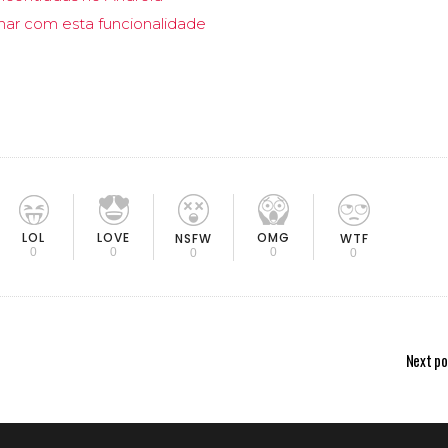
ar com esta funcionalidade
LOL
LOVE
OMG
NSFW
WTF
0
0
0
0
0
Next po