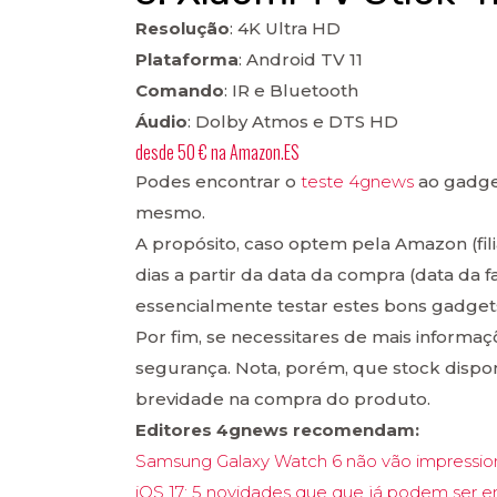
Resolução
: 4K Ultra HD
Plataforma
: Android TV 11
Comando
: IR e Bluetooth
Áudio
: Dolby Atmos e DTS HD
desde
50 €
na
Amazon.ES
Podes encontrar o
teste 4gnews
ao gadge
mesmo.
A propósito, caso optem pela Amazon (fili
dias a partir da data da compra (data da 
essencialmente testar estes bons gadget
Por fim, se necessitares de mais informaç
segurança. Nota, porém, que stock disp
brevidade na compra do produto.
Editores 4gnews recomendam:
Samsung Galaxy Watch 6 não vão impression
iOS 17: 5 novidades que que já podem ser e