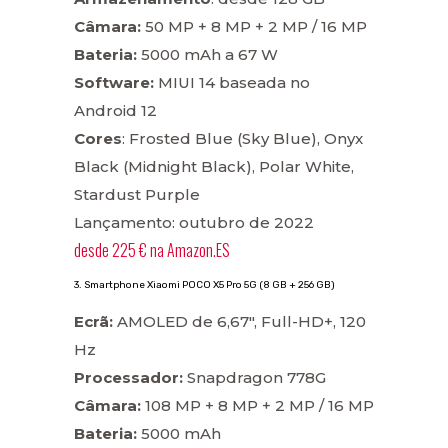
Câmara:
50 MP + 8 MP + 2 MP / 16 MP
Bateria:
5000 mAh a 67 W
Software:
MIUI 14 baseada no
Android 12
Cores
: Frosted Blue (Sky Blue), Onyx
Black (Midnight Black), Polar White,
Stardust Purple
Lançamento: outubro de 2022
desde
225 €
na
Amazon.ES
3. Smartphone Xiaomi POCO X5 Pro 5G (8 GB + 256 GB)
Ecrã:
AMOLED de 6,67″, Full-HD+, 120
Hz
Processador:
Snapdragon 778G
Câmara:
108 MP + 8 MP + 2 MP / 16 MP
Bateria:
5000 mAh