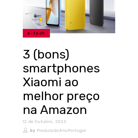
e-tech
3 (bons)
smartphones
Xiaomi ao
melhor preço
na Amazon
12 de Outubro, 2023
by
ProdutodoAnoPortugal