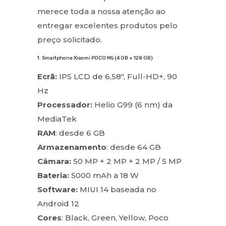
merece toda a nossa atenção ao
entregar excelentes produtos pelo
preço solicitado.
1. Smartphone Xiaomi POCO M5 (4 GB + 128 GB)
Ecrã:
IPS LCD de 6,58″, Full-HD+, 90
Hz
Processador:
Helio G99 (6 nm) da
MediaTek
RAM
: desde 6 GB
Armazenamento
: desde 64 GB
Câmara:
50 MP + 2 MP + 2 MP / 5 MP
Bateria:
5000 mAh a 18 W
Software:
MIUI 14 baseada no
Android 12
Cores
: Black, Green, Yellow, Poco