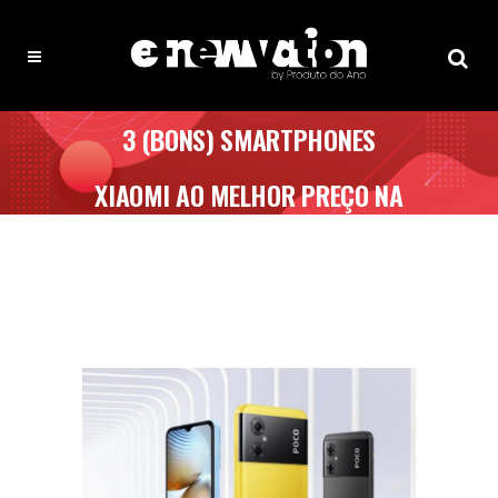
3 (BONS) SMARTPHONES
XIAOMI AO MELHOR PREÇO NA
AMAZON