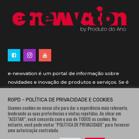
e-newvation é um portal de informação sobre
novidades e inovação de produtos e serviços. Se é
novo, se é inovador é e-newvation.
RGPD - POLÍTICA DE PRIVACIDADE E COOKIES
Usamos cookies no nosso site para dar a experiência mais relevante,
e-newvation tem o patrocínio do “
Produto do
lembrando as suas preferências e visitas repetidas. Ao clicar em
Ano
”, o prémio de inovação atribuído por
“ACEITAR”, você concorda com o uso de TODOS os cookies. No
entanto, você pode visitar "POLÍTICA DE PRIVACIDADE" para fornecer
consumidores.
uma autorização controlada.