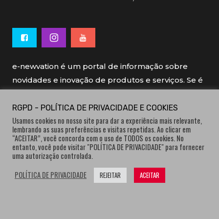
e-newvation é um portal de informação sobre
novidades e inovação de produtos e serviços. Se é
novo, se é inovador é e-newvation.
RGPD - POLÍTICA DE PRIVACIDADE E COOKIES
Usamos cookies no nosso site para dar a experiência mais relevante,
e-newvation tem o patrocínio do “
Produto do
lembrando as suas preferências e visitas repetidas. Ao clicar em
Ano
”, o prémio de inovação atribuído por
“ACEITAR”, você concorda com o uso de TODOS os cookies. No
entanto, você pode visitar "POLÍTICA DE PRIVACIDADE" para fornecer
consumidores.
uma autorização controlada.
POLÍTICA DE PRIVACIDADE
REJEITAR
ACEITAR
® e-newvation.pt | Todos os direitos reservados