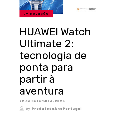
e-inovação
HUAWEI Watch
Ultimate 2:
tecnologia de
ponta para
partir à
aventura
22 de Setembro, 2025
by
ProdutodoAnoPortugal