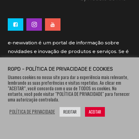
e-newvation é um portal de informação sobre
novidades e inovação de produtos e serviços. Se é
novo, se é inovador é e-newvation.
RGPD - POLÍTICA DE PRIVACIDADE E COOKIES
Usamos cookies no nosso site para dar a experiência mais relevante,
e-newvation tem o patrocínio do “
Produto do
lembrando as suas preferências e visitas repetidas. Ao clicar em
Ano
”, o prémio de inovação atribuído por
“ACEITAR”, você concorda com o uso de TODOS os cookies. No
entanto, você pode visitar "POLÍTICA DE PRIVACIDADE" para fornecer
consumidores.
uma autorização controlada.
POLÍTICA DE PRIVACIDADE
REJEITAR
ACEITAR
® e-newvation.pt | Todos os direitos reservados