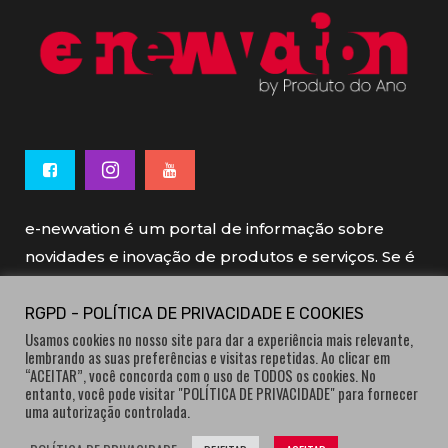
e-newvation é um portal de informação sobre
novidades e inovação de produtos e serviços. Se é
novo, se é inovador é e-newvation.
RGPD - POLÍTICA DE PRIVACIDADE E COOKIES
Usamos cookies no nosso site para dar a experiência mais relevante,
e-newvation tem o patrocínio do “
Produto do
lembrando as suas preferências e visitas repetidas. Ao clicar em
Ano
”, o prémio de inovação atribuído por
“ACEITAR”, você concorda com o uso de TODOS os cookies. No
entanto, você pode visitar "POLÍTICA DE PRIVACIDADE" para fornecer
consumidores.
uma autorização controlada.