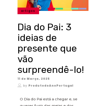
artigos
Dia do Pai: 3
ideias de
presente que
vão
surpreendê-lo!
11 de Março, 2025
by
ProdutodoAnoPortugal
O Dia do Pai está a chegar e, se
queres fugir das meias e dos