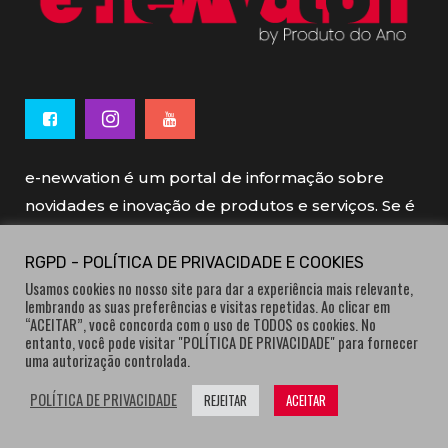
e-newvation é um portal de informação sobre
novidades e inovação de produtos e serviços. Se é
novo, se é inovador é e-newvation.
RGPD - POLÍTICA DE PRIVACIDADE E COOKIES
Usamos cookies no nosso site para dar a experiência mais relevante,
e-newvation tem o patrocínio do “
Produto do
lembrando as suas preferências e visitas repetidas. Ao clicar em
Ano
”, o prémio de inovação atribuído por
“ACEITAR”, você concorda com o uso de TODOS os cookies. No
entanto, você pode visitar "POLÍTICA DE PRIVACIDADE" para fornecer
consumidores.
uma autorização controlada.
POLÍTICA DE PRIVACIDADE
REJEITAR
ACEITAR