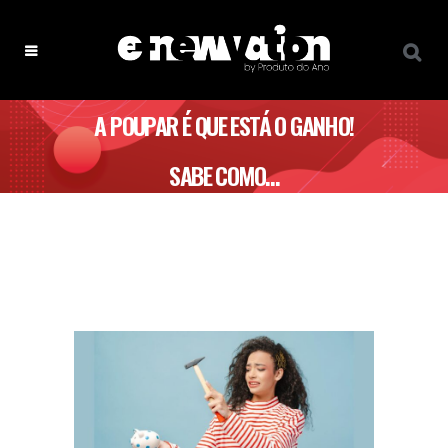
A POUPAR É QUE ESTÁ O GANHO!
SABE COMO…