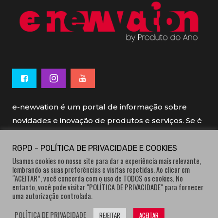
e-newvation é um portal de informação sobre
novidades e inovação de produtos e serviços. Se é
novo, se é inovador é e-newvation.
RGPD - POLÍTICA DE PRIVACIDADE E COOKIES
Usamos cookies no nosso site para dar a experiência mais relevante,
e-newvation tem o patrocínio do “
Produto do
lembrando as suas preferências e visitas repetidas. Ao clicar em
Ano
”, o prémio de inovação atribuído por
“ACEITAR”, você concorda com o uso de TODOS os cookies. No
entanto, você pode visitar "POLÍTICA DE PRIVACIDADE" para fornecer
consumidores.
uma autorização controlada.
POLÍTICA DE PRIVACIDADE
REJEITAR
ACEITAR