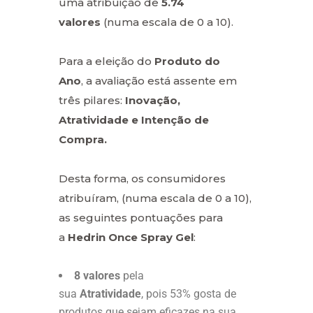
uma atribuição de
5.74
valores
(numa escala de 0 a 10).
Para a eleição do
Produto do
Ano
, a avaliação está assente em
três pilares:
Inovação,
Atratividade e Intenção de
Compra.
Desta forma, os consumidores
atribuíram, (numa escala de 0 a 10),
as seguintes pontuações para
a
Hedrin Once Spray Gel
:
8 valores
pela
sua
Atratividade
, pois 53% gosta de
produtos que sejam eficazes na sua