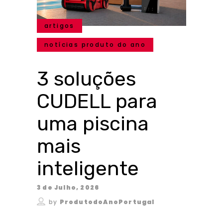
artigos
notícias produto do ano
3 soluções
CUDELL para
uma piscina
mais
inteligente
3 de Julho, 2026
by
ProdutodoAnoPortugal