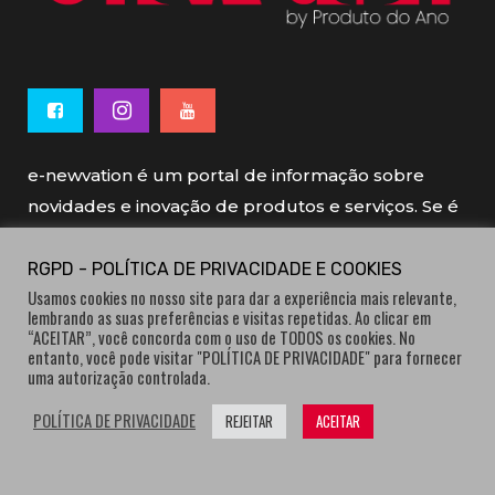
e-newvation é um portal de informação sobre
novidades e inovação de produtos e serviços. Se é
novo, se é inovador é e-newvation.
RGPD - POLÍTICA DE PRIVACIDADE E COOKIES
Usamos cookies no nosso site para dar a experiência mais relevante,
e-newvation tem o patrocínio do “
Produto do
lembrando as suas preferências e visitas repetidas. Ao clicar em
Ano
”, o prémio de inovação atribuído por
“ACEITAR”, você concorda com o uso de TODOS os cookies. No
entanto, você pode visitar "POLÍTICA DE PRIVACIDADE" para fornecer
consumidores.
uma autorização controlada.
POLÍTICA DE PRIVACIDADE
REJEITAR
ACEITAR